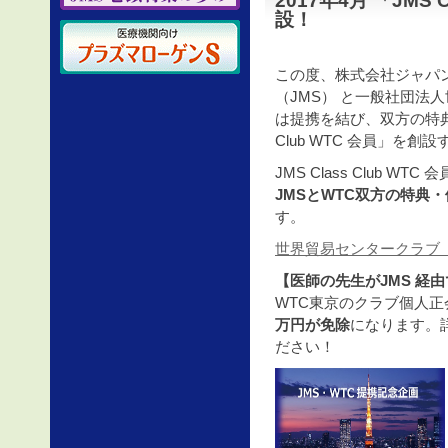
2017年4月 「JMS 
設！
この度、株式会社ジャパ
（JMS） と一般社団法
は提携を結び、双方の特典・
Club WTC 会員」を
JMS Class Club 
JMSとWTC双方の特典
す。
世界貿易センタークラブ
【医師の先生がJMS 経
WTC東京のクラブ個人
万円が免除
になります。
ださい！