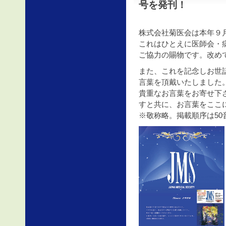
号を発刊！
株式会社菊医会は本年９
これはひとえに医師会・
ご協力の賜物です。改め
また、これを記念しお世
言葉を頂戴いたしました
貴重なお言葉をお寄せ下
すと共に、お言葉をここ
※敬称略。掲載順序は50