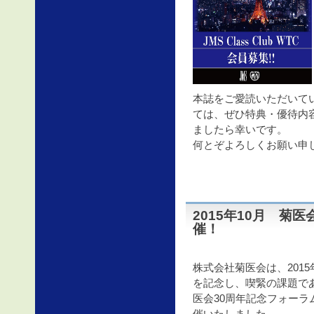
本誌をご愛読いただいて
ては、ぜひ特典・優待内
ましたら幸いです。
何とぞよろしくお願い申
2015年10月 菊
催！
株式会社菊医会は、2015
を記念し、喫緊の課題で
医会30周年記念フォー