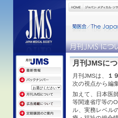
月刊JMSに
月刊JMSは、
１
次の視点から編
加えて、日本医
等関連省庁等の
ル、実務レベル
療・福祉の総合