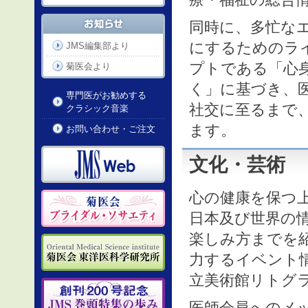
同時に、多忙な
にするためのラ
JMS編集部より
プトである「心
菊医会より
く」に基づき、
専門医がお勧めする
社交に至るまで
クラシック音楽
ます。
お問い合わせ・ご注文
文化・芸術
心の健康を保つ
日本及び世界の
楽しみ方までを
力するイベント
立美術館リトグ
医師会員へのメ