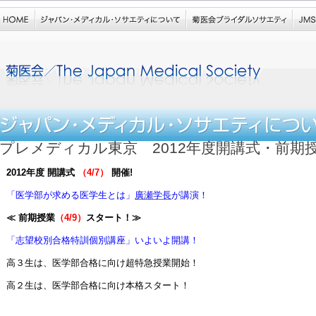
プレメディカル東京 2012年度開講式・前期
2012年度 開講式
（4/7）
開催!
「医学部が求める医学生とは」
廣瀬学長
が講演！
≪ 前期授業
（4/9）
スタート！≫
「志望校別合格特訓個別講座」いよいよ開講！
高３生は、医学部合格に向け超特急授業開始！
高２生は、医学部合格に向け本格スタート！