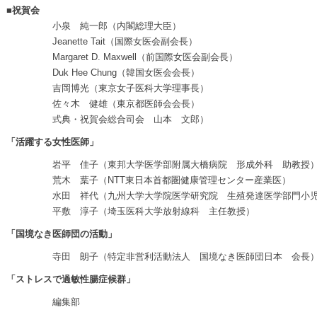
■祝賀会
小泉 純一郎（内閣総理大臣）
Jeanette Tait（国際女医会副会長）
Margaret D. Maxwell（前国際女医会副会長）
Duk Hee Chung（韓国女医会会長）
吉岡博光（東京女子医科大学理事長）
佐々木 健雄（東京都医師会会長）
式典・祝賀会総合司会 山本 文郎）
「活躍する女性医師」
岩平 佳子（東邦大学医学部附属大橋病院 形成外科 助教授
荒木 葉子（NTT東日本首都圏健康管理センター産業医）
水田 祥代（九州大学大学院医学研究院 生殖発達医学部門小児医
平敷 淳子（埼玉医科大学放射線科 主任教授）
「国境なき医師団の活動」
寺田 朗子（特定非営利活動法人 国境なき医師団日本 会長
「ストレスで過敏性腸症候群」
編集部