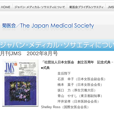
月刊JMS 2002年8月号
「社団法人日本女医会 創立百周年 記念式典・
■式典
皇后陛下
石原 幸子（日本女医会副会長）
橋本 葉子（日本女医会会長）
坂口 力（厚生労働大臣）
青山 やすし（東京都副知事）
坪井栄孝（日本医師会会長）
Shelley Ross（国際女医会会長）