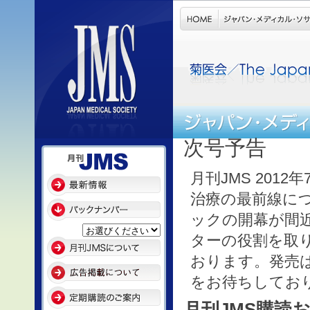
次号予告
月刊JMS 20
治療の最前線に
ックの開幕が間
ターの役割を取
おります。発売は
をお待ちしてお
月刊JMS購読