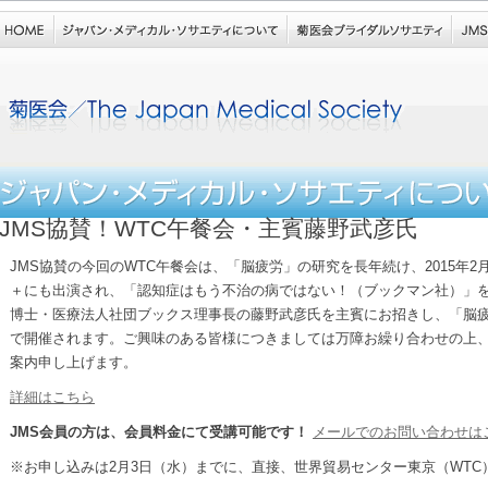
JMS協賛！WTC午餐会・主賓藤野武彦氏
JMS協賛の今回のWTC午餐会は、「脳疲労」の研究を長年続け、2015年2
＋にも出演され、「認知症はもう不治の病ではない！（ブックマン社）」
博士・医療法人社団ブックス理事長の藤野武彦氏を主賓にお招きし、「脳
で開催されます。ご興味のある皆様につきましては万障お繰り合わせの上
案内申し上げます。
詳細はこちら
JMS会員の方は、会員料金にて受講可能です！
メールでのお問い合わせは
※お申し込みは2月3日（水）までに、直接、世界貿易センター東京（WTC