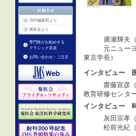
JMS編集部より
菊医会より
廣瀬輝夫（日本
専門医がお勧めする
元ニューヨー
クラシック音楽
東京学長）
お問い合わせ・ご注文
インタビュー 
齋藤宣彦（日本
教育研修センタ
インタビュー 
灰田宗孝（東
松前光紀（東