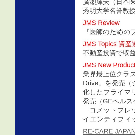
廣瀬輝夫（日本医
秀明大学名誉教授
JMS Review
『医師のための
JMS Topics 資
不動産投資で収
JMS New Product
業界最上位クラス
Drive」を発
化したプライマリケ
発売（GEヘルス
「コメットプレ
イエンティフィ
RE-CARE JA