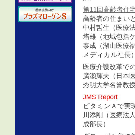
第11回高齢者住宅フ
高齢者の住まい
中村哲生（医療
培雄（地域包括
泰成（湖山医療福
メディカル社長
医療介護改革で
廣瀬輝夫（日本医
秀明大学名誉教授
JMS Report
ビタミンＡで実
川添剛（医療法人
成部長）