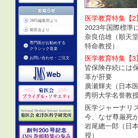
医学教育特集【2
JMS編集部より
2023年国際標
菊医会より
奈良信雄（順天
専門医がお勧めする
特命教授）
クラシック音楽
医学教育特集【3
お問い合わせ・ご注文
皆保険存続には
革が肝要
廣瀬輝夫（日本医
秀明大学名誉教授
医学ジャーナリ
今、なぜ尊厳死
岩尾總一郎（日
授）