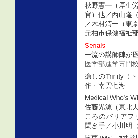
秋野憲一（厚生
官）他／西山隆
／木村清一（東
元柏市保健福祉
Serials
一流の講師陣が
医学部進学専門
癒しのTrinity
作・南雲七海
Medical Who’s 
佐藤光源（東北
ころのバリアフ
聞き手／小川明
関西JMS 地域