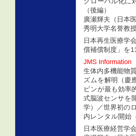
グローバル化に
（後編）
廣瀬輝夫（日本医
秀明大学名誉教授
日本再生医療学
償補償制度」を1
JMS Information
生体内多機能物
ズムを解明（慶
ピンが最も効率
式脳波センサを
学）／世界初のロ
内レンタル開始
日本医療経営学