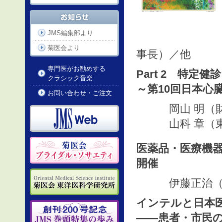
JMS編集部より
菊医会より
事長）／他
専門医がお勧めする
Part 2 特定
クラシック音楽
～第10回日本
お問い合わせ・ご注文
岡山 明（財団
山科 章（東京
医薬品・医療機
開催
伊藤正治（医
インテルと日本医
――患者・市民