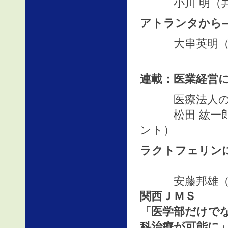
小川 明（共
アトランタから―
大串英明（医
連載：医業経営に
医療法人の監
松田 紘一郎（
ント）
ラクトフェリン
安藤邦雄（腸溶
関西ＪＭＳ
「医学部だけで
科治療が可能に