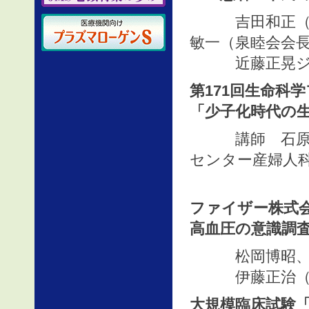
吉田和正（イン
敏一（泉睦会会
近藤正晃ジェー
第171回生命科
「少子化時代の生殖医
講師 石原 理
センター産婦人
ファイザー株式
高血圧の意識調
松岡博昭、荒
伊藤正治（医
大規模臨床試験「M