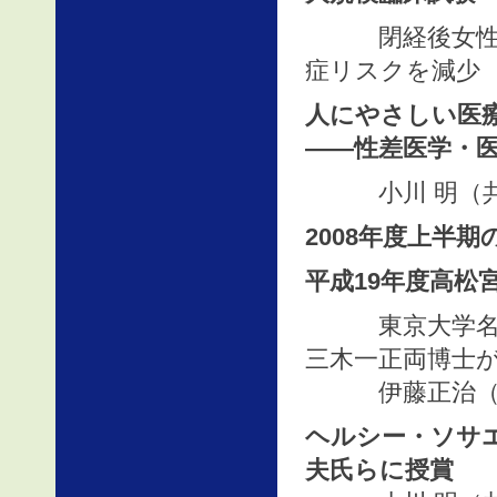
閉経後女性に
症リスクを減少
人にやさしい医
――性差医学・
小川 明（共
2008年度上半
平成19年度高松
東京大学名誉教
三木一正両博士
伊藤正治（医
ヘルシー・ソサ
夫氏らに授賞