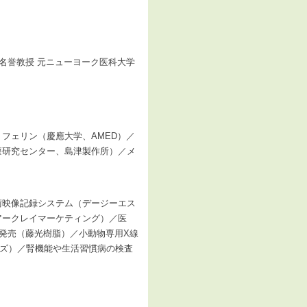
名誉教授 元ニューヨーク医科大学
フェリン（慶應大学、AMED）／
療研究センター、島津製作所）／メ
術映像記録システム（デージーエス
アークレイマーケティング）／医
」発売（藤光樹脂）／小動物専用X線
ステムズ）／腎機能や生活習慣病の検査