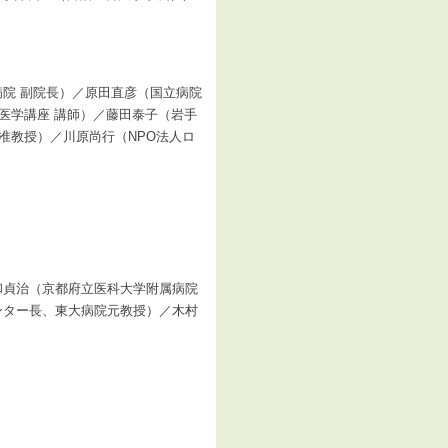
院 副院長）／原田直彦（国立病院
医学講座 講師）／藤田泰子（岩手
准教授）／川原尚行（NPO法人ロ
和貞治（京都府立医科大学附属病院
ンター長、東大病院元教授）／木村