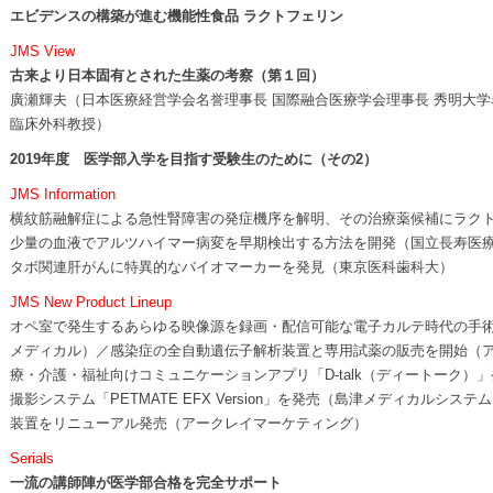
エビデンスの構築が進む機能性食品 ラクトフェリン
JMS View
古来より日本固有とされた生薬の考察（第１回）
廣瀬輝夫（日本医療経営学会名誉理事長 国際融合医療学会理事長 秀明大学
臨床外科教授）
2019年度 医学部入学を目指す受験生のために（その2）
JMS Information
横紋筋融解症による急性腎障害の発症機序を解明、その治療薬候補にラクト
少量の血液でアルツハイマー病変を早期検出する方法を開発（国立長寿医
タボ関連肝がんに特異的なバイオマーカーを発見（東京医科歯科大）
JMS New Product Lineup
オペ室で発生するあらゆる映像源を録画・配信可能な電子カルテ時代の手
メディカル）／感染症の全自動遺伝子解析装置と専用試薬の販売を開始（
療・介護・福祉向けコミュニケーションアプリ「D-talk（ディートーク）
撮影システム「PETMATE EFX Version」を発売（島津メディカルシ
装置をリニューアル発売（アークレイマーケティング）
Serials
一流の講師陣が医学部合格を完全サポート