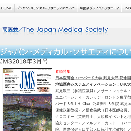
JMS2018年3月号
巻頭特集
日本医師会 ハーバード大学 武見太郎 記念
地域医療システムとイノベーション：UHC
武見敬三（参議院議員）／サー・マイケル
ユニバーシティ・カレッジ・ロンドン疫学
バード大学T.H. Chan 公衆衛生大学院 
保健政策教授）／横倉義武（日本医師会長
クロスキー（英勲爵士、大規模イベントと地
協力センター）／マルシア・カストロ（ハーバー
院、国際保健人口学部人口統計学准教授）