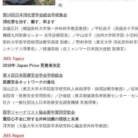
他
第14回日本消化管学会総会学術集会
消化管を治す、癒す、和ます
加藤広行（獨協医科大学第一外科科学教室教授）／平松昌子（高槻赤十字病
機構九州医療センター 光学診療部長）／中山佳子（信州大学医学部 小児科
医科大学医学部病理診断学講座 助教）／野村幸世（東京大学 消化管外科学
シナンテス理事長）／猪瀬崇徳（在ミャンマー日本国大使館 医務官）
JMS Topics
2018年 Japan Prize 受賞者決定
第４回日本医療安全学会学術総会
医療安全ネットワークの進化
深山正久（東京大学大学院医学研究科人体病理学・病理診断学教授）／佐
副院長・医療安全管理部長）／許俊鋭（東京都健康長寿医療センター・セ
壮介（一般社団法人日本医療安全調査機構 常務理事）
医学ジャーナリスト協会新年賀詞交歓会
重症心不全に対する外科治療の現状と未来
澤芳樹（大阪大学大学院医学系研究科心臓血管外科学教授）
JMS Report