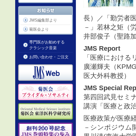
長）／「勤労者医
JMS編集部より
－」若林之矩（
菊医会より
井部俊子（聖路
専門医がお勧めする
JMS Report
クラシック音楽
「医療における
お問い合わせ・ご注文
廣瀬輝夫（KP
医大外科教授）
JMS Special Rep
第四回武見セミ
講演「医療と政治
医療政策が医療経
－シンポジウム