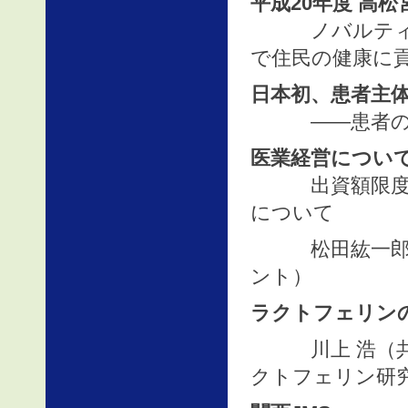
平成20年度 高
ノバルティス地
で住民の健康に
日本初、患者主
――患者の真
医業経営について
出資額限度法
について
松田紘一郎（公
ント）
ラクトフェリン
川上 浩（共立
クトフェリン研