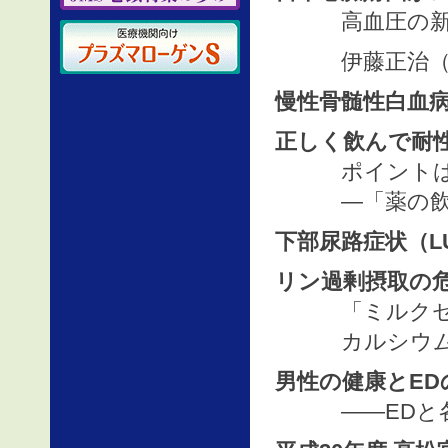
高血圧の新ガ
伊藤正治（医
慢性骨髄性白血病
正しく飲んで耐
ポイントは「
―「薬の飲み
下部尿路症状（L
リン過剰摂取の
「ミルクセミ
カルシウムと
男性の健康とED
――EDと各