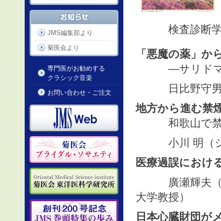
検査診断学分
JMS編集部より
菊医会より
「悪魔の薬」か
―サリドマイ
専門医がお勧めする
クラシック音楽
日比野守男（
お問い合わせ・ご注文
地方から進む禁
和歌山で禁煙
小川 明（ジ
医療過誤におけ
廣瀬輝夫（日本
大学教授）
日本心臓財団が