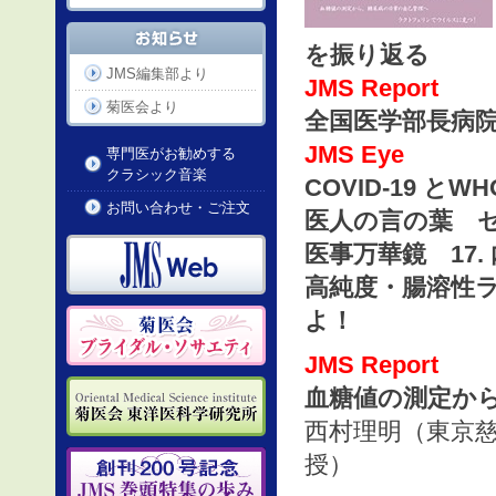
を振り返る
JMS編集部より
JMS Report
菊医会より
全国医学部長病院
JMS Eye
専門医がお勧めする
クラシック音楽
COVID-19 
お問い合わせ・ご注文
医人の言の葉 
医事万華鏡 17
高純度・腸溶性
よ！
JMS Report
血糖値の測定か
西村理明（東京
授）