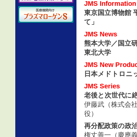
JMS Information
東京国立博物館 
て」
JMS News
熊本大学／国立
東北大学
JMS New Produc
日本メドトロニッ
JMS Series
老後と次世代に絶
伊藤武（株式会社
役）
再分配政策の政治経
権丈善一（慶應