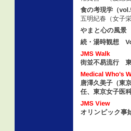
食の考現学（vol.
五明紀春（女子
やまと心の風景
続・湯時観想 Vol
JMS Walk
街並不易流行 
Medical Who’s 
唐澤久美子（東京
任、東京女子医
JMS View
オリンピック事始