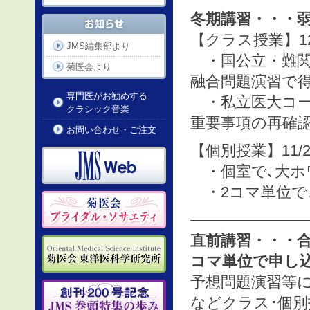
冬期講習・・・
【クラス授業】12
JMS編集部より
・国公立・難関私
菊医会より
融合問題演習で
専門医がお勧めする
・私立医大コース
クラシック音楽
重要事項の再確
お問い合わせ・ご注文
【個別授業】11/
・個室で､大ホ
・2コマ単位で
————————
直前講習・・・合
コマ単位で申し
予想問題演習等
などクラス･個