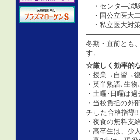
・センタ―試験完
・国公立医大二次対
・私立医大対策コ
————————
冬期・直前とも、
す。
☆厳しく効率的な
・授業→自習→復
・英単熟語､生物
・土曜･日曜は過去
・当校負担の外
チした合格指導!!
・夜食の無料支給
・高卒生は、少人