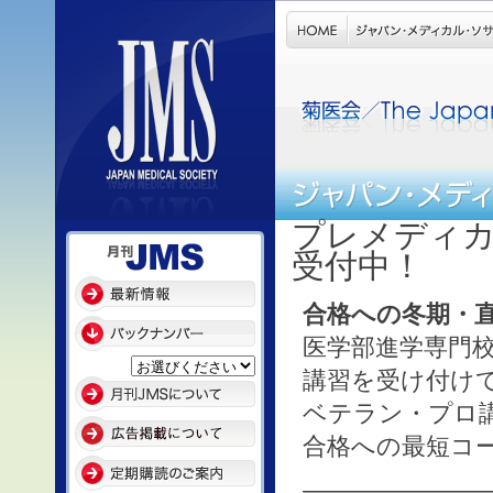
プレメディ
受付中！
合格への冬期・
医学部進学専門校
講習を受け付け
ベテラン・プロ
合格への最短コ
————————